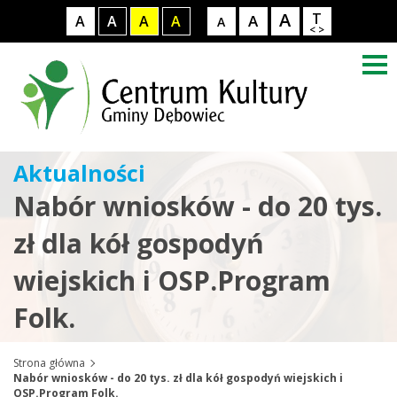
A
T
A
A
A
A
A
A
< >
Aktualności
Nabór wniosków - do 20 tys.
zł dla kół gospodyń
wiejskich i OSP.Program
Folk.
Strona główna
Nabór wniosków - do 20 tys. zł dla kół gospodyń wiejskich i
OSP.Program Folk.